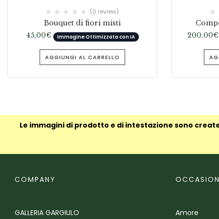
(0 review)
Bouquet di fiori misti
Compos
45,00
€
200,00
€
Immagine Ottimizzata con IA
AGGIUNGI AL CARRELLO
AG
Le immagini di prodotto e di intestazione sono create
COMPANY
OCCASION
GALLERIA GARGIULO
Amore