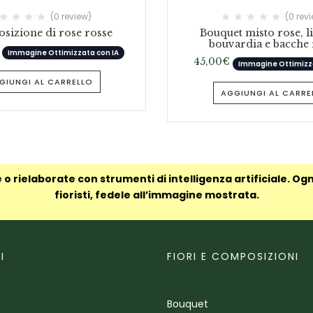
(0 review)
(0 rev
izione di rose rosse
Bouquet misto rose, li
bouvardia e bacche 
Immagine Ottimizzata con IA
45,00
€
Immagine Ottimizza
GIUNGI AL CARRELLO
AGGIUNGI AL CARRE
 o rielaborate con strumenti di intelligenza artificiale. Og
fioristi, fedele all’immagine mostrata.
I
FIORI E COMPOSIZIONI
Bouquet