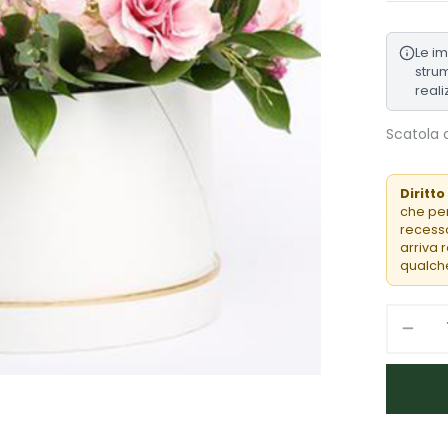
Le i
strum
reali
Scatola c
Diritto
che per
recesso
arriva 
qualche