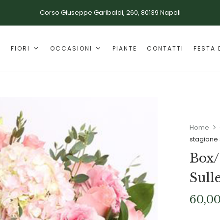
Corso Giuseppe Garibaldi, 260, 80139 Napoli
E
FIORI
OCCASIONI
PIANTE
CONTATTI
FESTA 
Home
stagione 
Box/
Sull
60,0