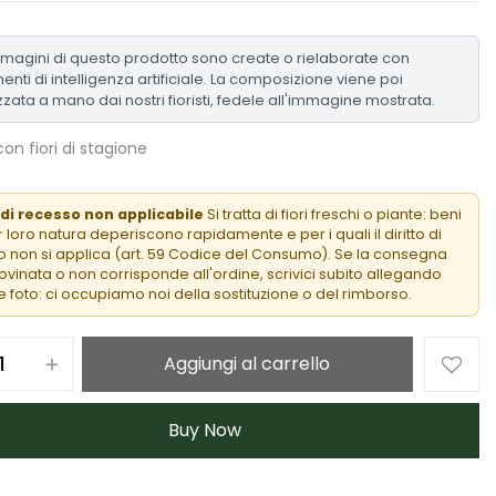
mmagini di questo prodotto sono create o rielaborate con
enti di intelligenza artificiale. La composizione viene poi
zzata a mano dai nostri fioristi, fedele all'immagine mostrata.
on fiori di stagione
 di recesso non applicabile
Si tratta di fiori freschi o piante: beni
 loro natura deperiscono rapidamente e per i quali il diritto di
 non si applica (art. 59 Codice del Consumo). Se la consegna
rovinata o non corrisponde all'ordine, scrivici subito allegando
 foto: ci occupiamo noi della sostituzione o del rimborso.
Aggiungi al carrello
Buy Now