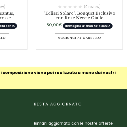
iew)
(0 review)
santus,
“Eclissi Solare”: Bouquet Esclusivo
rosse
con Rose Nere e Gialle
80,00
€
ta con IA
Immagine Ottimizzata con IA
LLO
AGGIUNGI AL CARRELLO
ni composizione viene poi realizzata a mano dai nostri
RESTA AGGIORNATO
Rimani aggiornato con le nostre offerte