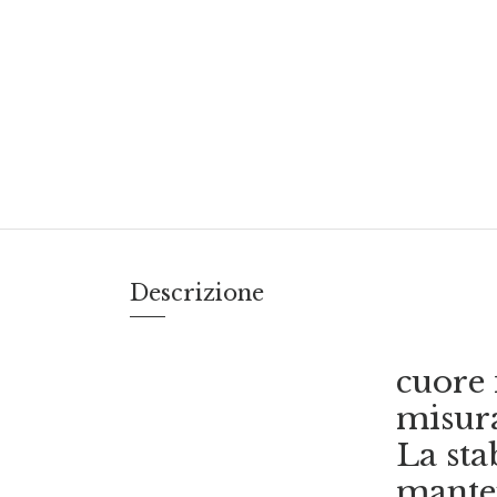
Descrizione
cuore 
misur
La sta
manten