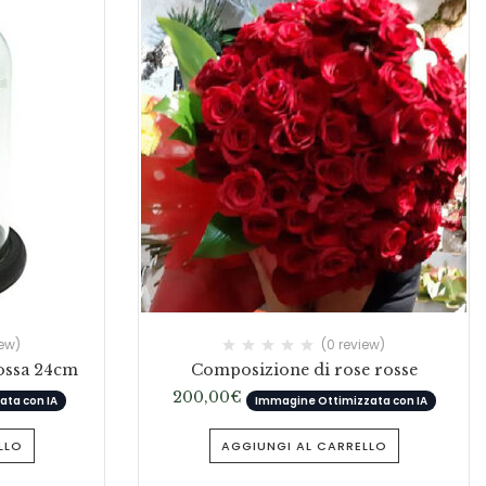
iew)
(0 review)
rossa 24cm
Composizione di rose rosse
200,00
€
ta con IA
Immagine Ottimizzata con IA
LLO
AGGIUNGI AL CARRELLO