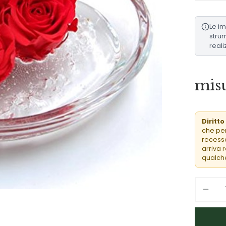
Le i
strum
reali
misu
Diritto
che per
recesso
arriva 
qualche