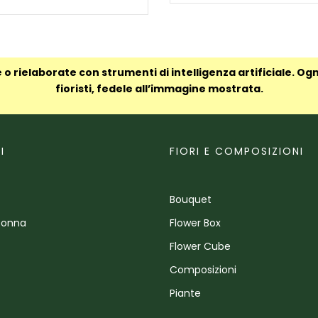
 o rielaborate con strumenti di intelligenza artificiale. Og
fioristi, fedele all’immagine mostrata.
I
FIORI E COMPOSIZIONI
Bouquet
Donna
Flower Box
Flower Cube
Composizioni
Piante