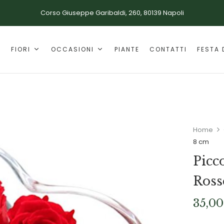
Corso Giuseppe Garibaldi, 260, 80139 Napoli
E
FIORI
OCCASIONI
PIANTE
CONTATTI
FESTA 
Home
8 cm
Picc
Ross
35,00