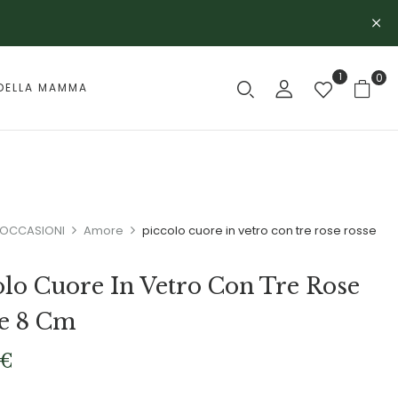
1
0
DELLA MAMMA
OCCASIONI
Amore
piccolo cuore in vetro con tre rose rosse
olo Cuore In Vetro Con Tre Rose
e 8 Cm
€