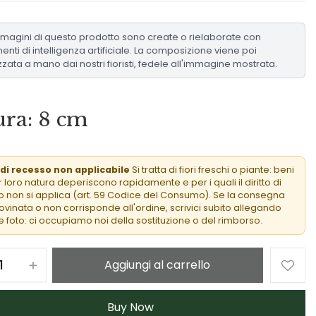
mmagini di questo prodotto sono create o rielaborate con
enti di intelligenza artificiale. La composizione viene poi
zzata a mano dai nostri fioristi, fedele all'immagine mostrata.
ra: 8 cm
 di recesso non applicabile
Si tratta di fiori freschi o piante: beni
 loro natura deperiscono rapidamente e per i quali il diritto di
 non si applica (art. 59 Codice del Consumo). Se la consegna
rovinata o non corrisponde all'ordine, scrivici subito allegando
 foto: ci occupiamo noi della sostituzione o del rimborso.
Aggiungi al carrello
Buy Now