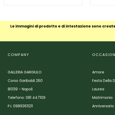
Le immagini di prodotto e di intestazione sono create
COMPANY
OCCASION
GALLERIA GARGIULO
Amore
Corso Garibaldi 260
Festa Della 
80139 - Napoli
Laurea
Telefono: 081 447109
Matrimonio
P.I. 09893611211
Anniversario