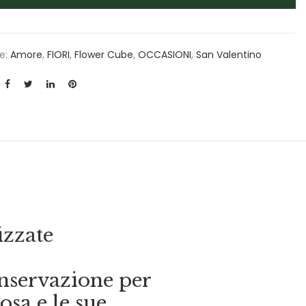
e:
Amore
,
FIORI
,
Flower Cube
,
OCCASIONI
,
San Valentino
izzate
onservazione per
osa e le sue