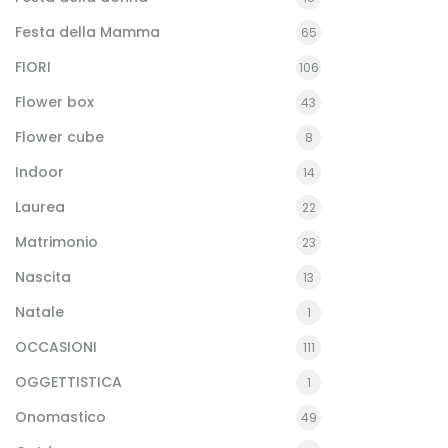
Festa della Mamma
65
FIORI
106
Flower box
43
Flower cube
8
Indoor
14
Laurea
22
Matrimonio
23
Nascita
13
Natale
1
OCCASIONI
111
OGGETTISTICA
1
Onomastico
49