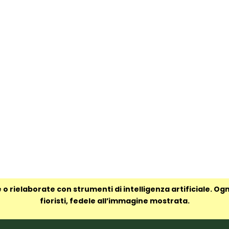
 o rielaborate con strumenti di intelligenza artificiale. Og
fioristi, fedele all’immagine mostrata.