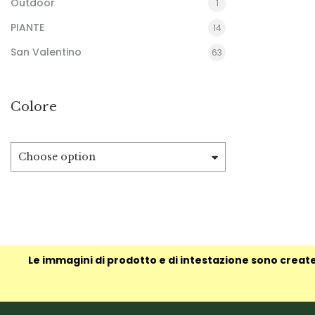
Outdoor
1
PIANTE
14
San Valentino
63
Colore
Choose option
Le immagini di prodotto e di intestazione sono create