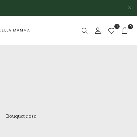
1
0
DELLA MAMMA
Bouquet rose
Compleanno
Comp