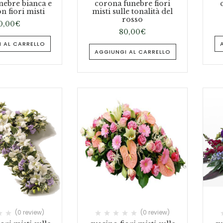
nebre bianca e
corona funebre fiori
n fiori misti
misti sulle tonalità del
rosso
0,00
€
80,00
€
 AL CARRELLO
AGGIUNGI AL CARRELLO
(0 review)
(0 review)