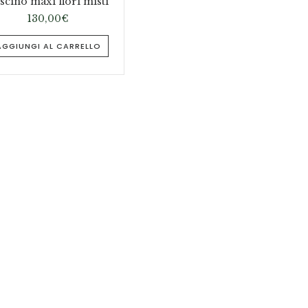
scino maxi fiori misti
130,00
€
AGGIUNGI AL CARRELLO