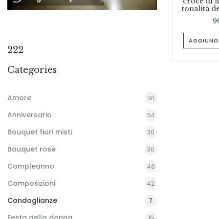
croce di f
tonalità de
9
AGGIUNGI
222
Categories
Amore
81
Anniversario
54
Bouquet fiori misti
30
Bouquet rose
30
Compleanno
46
Composizioni
42
Condoglianze
7
Festa della donna
15