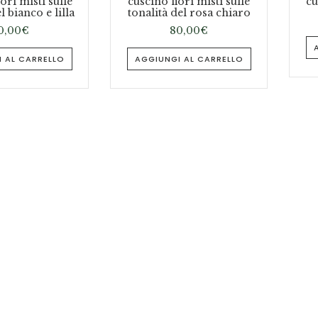
iori misti sulle
cuscino fiori misti sulle
cu
l bianco e lilla
tonalità del rosa chiaro
0,00
€
80,00
€
 AL CARRELLO
AGGIUNGI AL CARRELLO