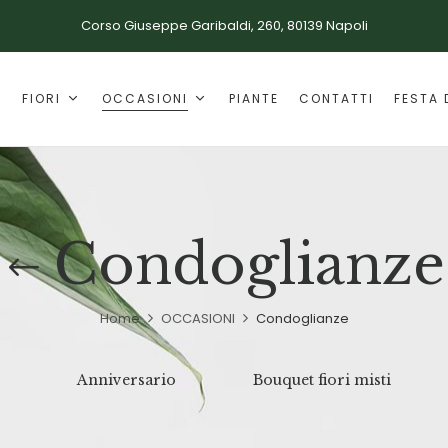
Corso Giuseppe Garibaldi, 260, 80139 Napoli
E
FIORI
OCCASIONI
PIANTE
CONTATTI
FESTA 
Condoglianze
Home
OCCASIONI
Condoglianze
Anniversario
Bouquet fiori misti