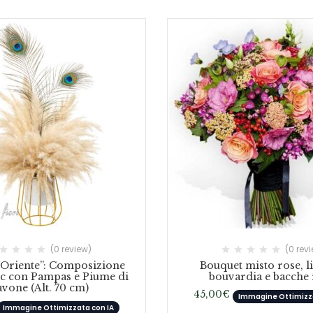
(0 review)
(0 rev
d’Oriente”: Composizione
Bouquet misto rose, li
c con Pampas e Piume di
bouvardia e bacche 
vone (Alt. 70 cm)
45,00
€
Immagine Ottimizza
Immagine Ottimizzata con IA