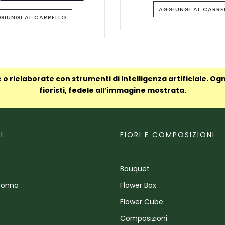
AGGIUNGI AL CARRE
GIUNGI AL CARRELLO
 o rielaborate con strumenti di intelligenza artificiale. Og
fioristi, fedele all’immagine mostrata.
I
FIORI E COMPOSIZIONI
Bouquet
Donna
Flower Box
Flower Cube
Composizioni