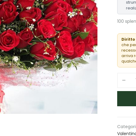
strum
reali
100 sple
Diritto
che per
recesso
arriva 
qualche
Categori
Valentin