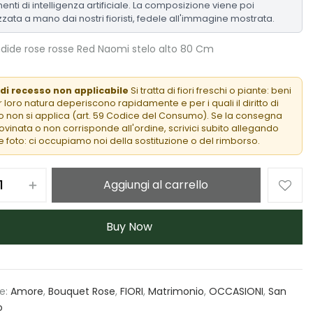
enti di intelligenza artificiale. La composizione viene poi
zzata a mano dai nostri fioristi, fedele all'immagine mostrata.
ndide rose rosse Red Naomi stelo alto 80 Cm
 di recesso non applicabile
Si tratta di fiori freschi o piante: beni
 loro natura deperiscono rapidamente e per i quali il diritto di
 non si applica (art. 59 Codice del Consumo). Se la consegna
rovinata o non corrisponde all'ordine, scrivici subito allegando
 foto: ci occupiamo noi della sostituzione o del rimborso.
Aggiungi al carrello
Buy Now
e:
Amore
,
Bouquet Rose
,
FIORI
,
Matrimonio
,
OCCASIONI
,
San
o