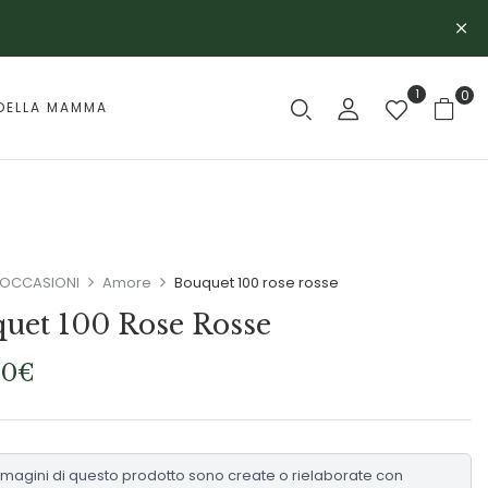
1
0
DELLA MAMMA
OCCASIONI
Amore
Bouquet 100 rose rosse
uet 100 Rose Rosse
00
€
mmagini di questo prodotto sono create o rielaborate con