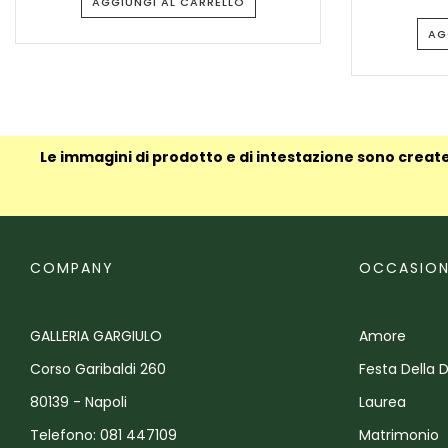
AGGIUNGI AL CARRELLO
AG
Le immagini di prodotto e di intestazione sono create
COMPANY
OCCASION
GALLERIA GARGIULO
Amore
Corso Garibaldi 260
Festa Della 
80139 - Napoli
Laurea
Telefono: 081 447109
Matrimonio