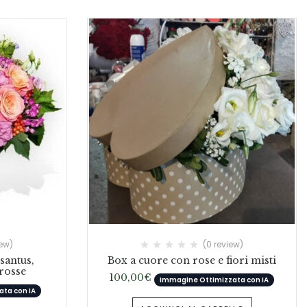
iew)
(0 review)
santus,
Box a cuore con rose e fiori misti
rosse
100,00
€
Immagine Ottimizzata con IA
ta con IA