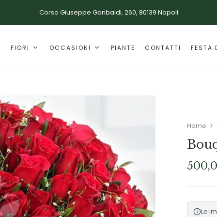
Corso Giuseppe Garibaldi, 260, 80139 Napoli
E
FIORI
OCCASIONI
PIANTE
CONTATTI
FESTA 
Home
Bouq
500,
Le i