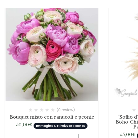
(0 review)
Bouquet misto con ranucoli e peonie
“Soffio 
Boho-Chi
50,00
€
Immagine Ottimizzata con IA
Pa
55,00
€