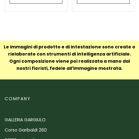
Le immagini di prodotto e di intestazione sono create o
rielaborate con strumenti di intelligenza artificiale.
Ogni composizione viene poi realizzata a mano dai
nostri fioristi, fedele all’immagine mostrata.
COMPANY
GALLERIA GARGIULO
Corso Garibaldi 260