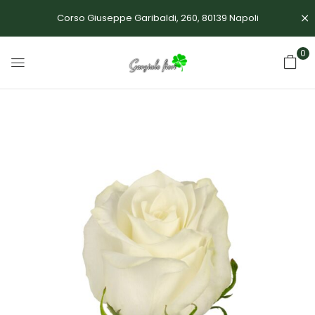
Corso Giuseppe Garibaldi, 260, 80139 Napoli
0