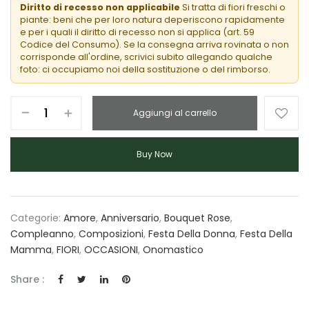
Diritto di recesso non applicabile
Si tratta di fiori freschi o
piante: beni che per loro natura deperiscono rapidamente
e per i quali il diritto di recesso non si applica (art. 59
Codice del Consumo). Se la consegna arriva rovinata o non
corrisponde all'ordine, scrivici subito allegando qualche
foto: ci occupiamo noi della sostituzione o del rimborso.
Aggiungi al carrello
Buy Now
Categorie:
Amore
,
Anniversario
,
Bouquet Rose
,
Compleanno
,
Composizioni
,
Festa Della Donna
,
Festa Della
Mamma
,
FIORI
,
OCCASIONI
,
Onomastico
Share :