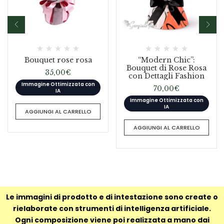
Bouquet rose rosa
“Modern Chic”:
Bouquet di Rose Rosa
35,00
€
con Dettagli Fashion
Immagine Ottimizzata con
70,00
€
IA
Immagine Ottimizzata con
IA
AGGIUNGI AL CARRELLO
AGGIUNGI AL CARRELLO
Le immagini di prodotto e di intestazione sono create o
rielaborate con strumenti di intelligenza artificiale.
Ogni composizione viene poi realizzata a mano dai