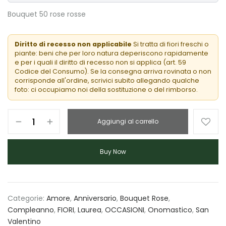
Bouquet 50 rose rosse
Diritto di recesso non applicabile
Si tratta di fiori freschi o
piante: beni che per loro natura deperiscono rapidamente
e per i quali il diritto di recesso non si applica (art. 59
Codice del Consumo). Se la consegna arriva rovinata o non
corrisponde all'ordine, scrivici subito allegando qualche
foto: ci occupiamo noi della sostituzione o del rimborso.
Aggiungi al carrello
Buy Now
Categorie:
Amore
,
Anniversario
,
Bouquet Rose
,
Compleanno
,
FIORI
,
Laurea
,
OCCASIONI
,
Onomastico
,
San
Valentino