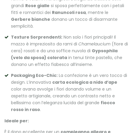
grandi
Rose gialle
si sposa perfettamente con i petali
fitti e romantici dei
Ranuncoli rosa
, mentre le
Gerbere bianche
donano un tocco di disarmante
semplicità.
Texture Sorprendenti:
Non solo i fiori principali! Il
mazzo è impreziosito da rami di
Chamelaucium
(fiore di
cera) rosati e da una soffice nuvola di
Gypsophila
(velo da sposa) colorata
in tenui tinte pastello, che
donano un effetto fiabesco all’insieme.
Packaging Eco-Chic:
La confezione è un vero tocco di
design. L’innovativa
carta ecologica a nido d’ape
color avana avvolge i fiori donando volume e un
aspetto artigianale, creando un contrasto netto e
bellissimo con l’eleganza lucida del grande
fiocco
rosso in raso
.
Ideale per:
È il dono eccellente per un
compleanno allegro e