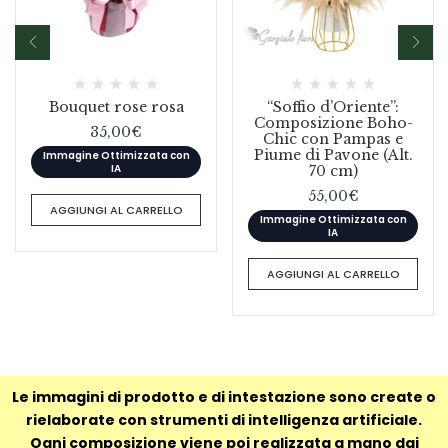
Bouquet rose rosa
“Soffio d’Oriente”:
Composizione Boho-
35,00
€
Chic con Pampas e
Piume di Pavone (Alt.
Immagine Ottimizzata con
IA
70 cm)
55,00
€
AGGIUNGI AL CARRELLO
Immagine Ottimizzata con
IA
AGGIUNGI AL CARRELLO
Le immagini di prodotto e di intestazione sono create o
rielaborate con strumenti di intelligenza artificiale.
Ogni composizione viene poi realizzata a mano dai