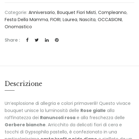
Categorie:
Anniversario
,
Bouquet Fiori Misti
,
Compleanno
,
Festa Della Mamma
,
FIORI
,
Laurea
,
Nascita
,
OCCASIONI
,
Onomastico
Share :
Descrizione
Un’esplosione di allegria e colori primaverili! Questo vivace
bouquet unisce la luminosità delle
Rose gialle
alla
raffinatezza dei
Ranuncoli rosa
e alla freschezza delle
Gerbere bianche
. Arricchito da delicati fiori di cera e
tocchi di Gypsophila pastello, è confezionato in una
particolarissima
carta kraft a nido d’ape
e sigillato da un