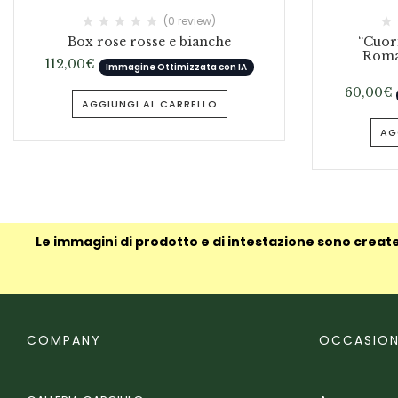
(0 review)
Box rose rosse e bianche
“Cuori
Roman
112,00
€
Immagine Ottimizzata con IA
60,00
€
AGGIUNGI AL CARRELLO
AG
Le immagini di prodotto e di intestazione sono create
COMPANY
OCCASION