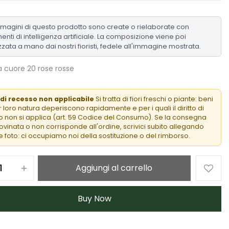
mmagini di questo prodotto sono create o rielaborate con
enti di intelligenza artificiale. La composizione viene poi
zzata a mano dai nostri fioristi, fedele all'immagine mostrata.
a cuore 20 rose rosse
 di recesso non applicabile
Si tratta di fiori freschi o piante: beni
 loro natura deperiscono rapidamente e per i quali il diritto di
 non si applica (art. 59 Codice del Consumo). Se la consegna
rovinata o non corrisponde all'ordine, scrivici subito allegando
 foto: ci occupiamo noi della sostituzione o del rimborso.
Aggiungi al carrello
Buy Now