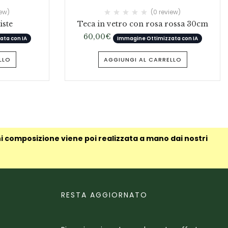
iew)
(0 review)
iste
Teca in vetro con rosa rossa 30cm
60,00
€
ta con IA
Immagine Ottimizzata con IA
LLO
AGGIUNGI AL CARRELLO
ni composizione viene poi realizzata a mano dai nostri
RESTA AGGIORNATO