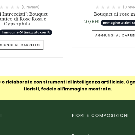
(0 review)
(0 rev
 Intrecciati”: Bouquet
Bouquet di rose m
tico di Rose Rosa e
40,00
€
Immagine Ottimizza
Gypsophila
Immagine Ottimizzata con IA
AGGIUNGI AL CARRE
GIUNGI AL CARRELLO
 o rielaborate con strumenti di intelligenza artificiale. Og
fioristi, fedele all’immagine mostrata.
I
FIORI E COMPOSIZIONI