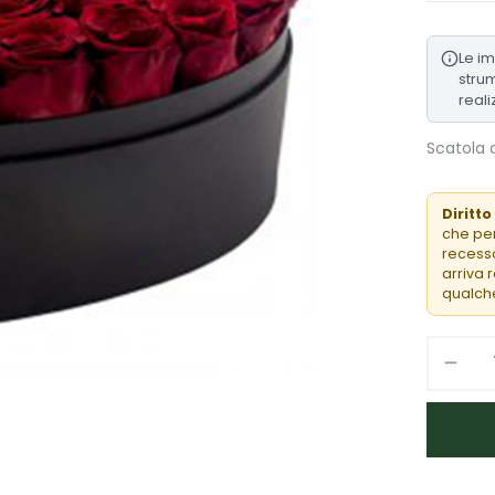
Le i
strum
reali
Scatola 
Diritto
che per
recesso
arriva 
qualche