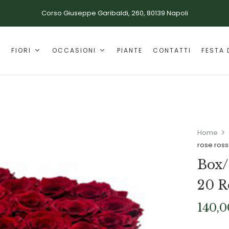
Corso Giuseppe Garibaldi, 260, 80139 Napoli
E
FIORI
OCCASIONI
PIANTE
CONTATTI
FESTA 
Home
rose ros
Box/
20 R
140,0