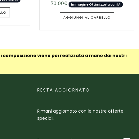
70,00
€
Immagine Ottimizzata con IA
LLO
AGGIUNGI AL CARRELLO
ni composizione viene poi realizzata a mano dai nostri
RESTA AGGIORNATO
Rimani aggiornato con le nostre offerte
speciali.