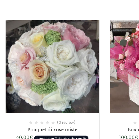
(0 review)
Bouquet di rose miste
Box c
40,00
€
100,00
€
Immagine Ottimizzata con IA