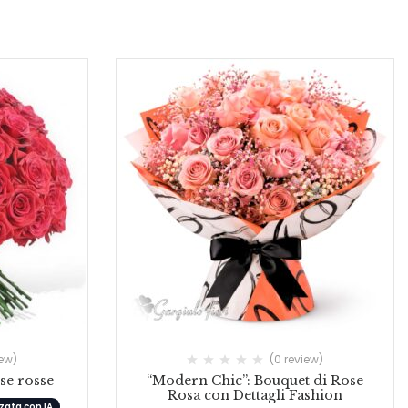
iew)
(0 review)
se rosse
“Modern Chic”: Bouquet di Rose
Rosa con Dettagli Fashion
ata con IA