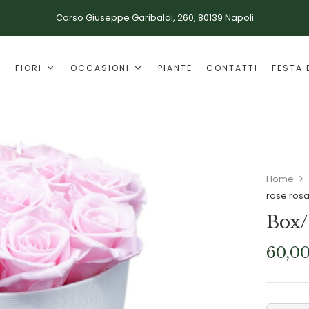
Corso Giuseppe Garibaldi, 260, 80139 Napoli
E
FIORI
OCCASIONI
PIANTE
CONTATTI
FESTA 
Home
rose ros
Box/
60,0