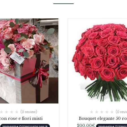
(0 review)
(0 rev
on rose e fiori misti
Bouquet elegante 50 ro
200,00
€
Immagine Ottimizzata con IA
Immagine Ottimizz