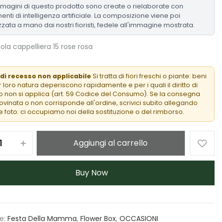
mmagini di questo prodotto sono create o rielaborate con
enti di intelligenza artificiale. La composizione viene poi
zzata a mano dai nostri fioristi, fedele all'immagine mostrata.
ola cappelliera 15 rose rosa
 di recesso non applicabile
Si tratta di fiori freschi o piante: beni
 loro natura deperiscono rapidamente e per i quali il diritto di
 non si applica (art. 59 Codice del Consumo). Se la consegna
rovinata o non corrisponde all'ordine, scrivici subito allegando
 foto: ci occupiamo noi della sostituzione o del rimborso.
Aggiungi al carrello
Buy Now
e:
Festa Della Mamma
,
Flower Box
,
OCCASIONI