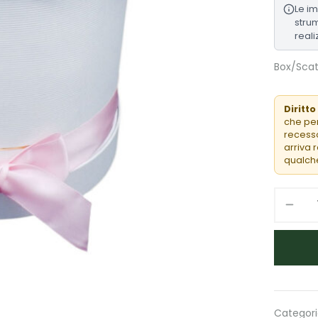
Le i
strum
reali
Box/Scat
Diritto
che per
recesso
arriva 
qualche
Categori