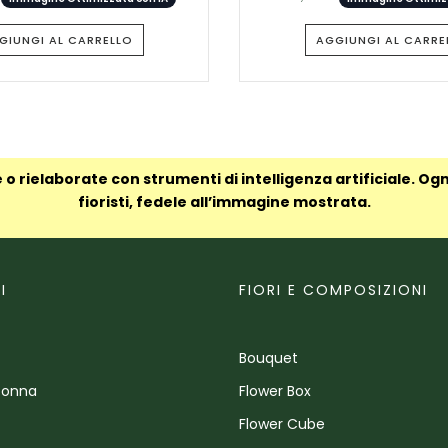
GIUNGI AL CARRELLO
AGGIUNGI AL CARRE
 o rielaborate con strumenti di intelligenza artificiale. Og
fioristi, fedele all’immagine mostrata.
I
FIORI E COMPOSIZIONI
Bouquet
Donna
Flower Box
Flower Cube