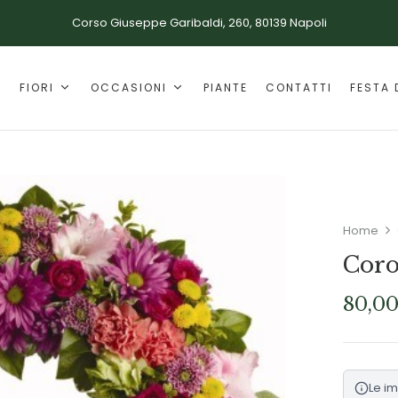
Corso Giuseppe Garibaldi, 260, 80139 Napoli
E
FIORI
OCCASIONI
PIANTE
CONTATTI
FESTA 
Home
Coro
80,0
Le i