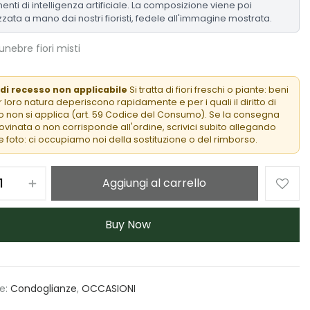
enti di intelligenza artificiale. La composizione viene poi
zzata a mano dai nostri fioristi, fedele all'immagine mostrata.
nebre fiori misti
 di recesso non applicabile
Si tratta di fiori freschi o piante: beni
 loro natura deperiscono rapidamente e per i quali il diritto di
 non si applica (art. 59 Codice del Consumo). Se la consegna
rovinata o non corrisponde all'ordine, scrivici subito allegando
 foto: ci occupiamo noi della sostituzione o del rimborso.
Aggiungi al carrello
Buy Now
e:
Condoglianze
,
OCCASIONI