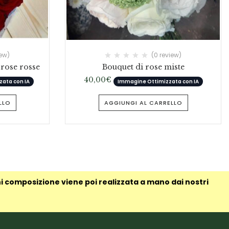
iew)
(0 review)
 rose rosse
Bouquet di rose miste
40,00
€
ata con IA
Immagine Ottimizzata con IA
LLO
AGGIUNGI AL CARRELLO
ni composizione viene poi realizzata a mano dai nostri