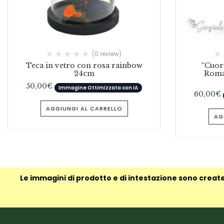
(0 review)
Teca in vetro con rosa rainbow
“Cuori
24cm
Roman
50,00
€
Immagine Ottimizzata con IA
60,00
€
AGGIUNGI AL CARRELLO
AG
Le immagini di prodotto e di intestazione sono create