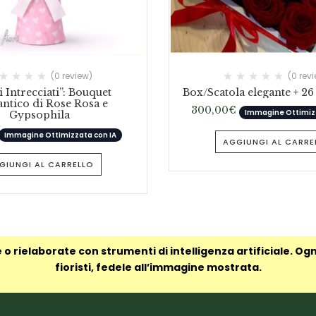
(0 review)
(0 rev
 Intrecciati”: Bouquet
Box/Scatola elegante + 26
tico di Rose Rosa e
300,00
€
Immagine Ottimizz
Gypsophila
Immagine Ottimizzata con IA
AGGIUNGI AL CARRE
GIUNGI AL CARRELLO
 o rielaborate con strumenti di intelligenza artificiale. Og
fioristi, fedele all’immagine mostrata.