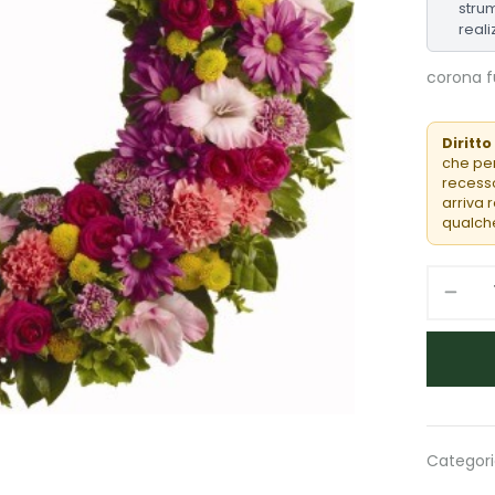
strum
reali
corona fu
Diritto
che per
recesso
arriva 
qualche
Categori