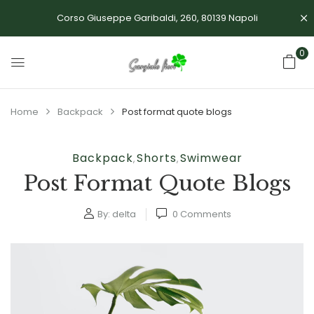
Corso Giuseppe Garibaldi, 260, 80139 Napoli
0
Home
Backpack
Post format quote blogs
Backpack
Shorts
Swimwear
,
,
Post Format Quote Blogs
By:
delta
0
Comments