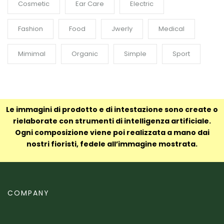
Cosmetic
Ear Care
Electric
Fashion
Food
Jwerly
Medical
Mimimal
Organic
Simple
Sport
Le immagini di prodotto e di intestazione sono create o
rielaborate con strumenti di intelligenza artificiale.
Ogni composizione viene poi realizzata a mano dai
nostri fioristi, fedele all’immagine mostrata.
COMPANY