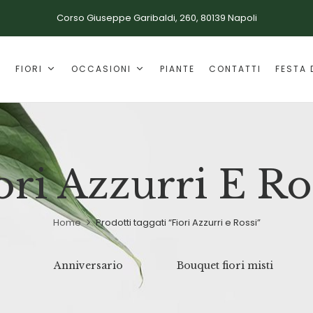
Corso Giuseppe Garibaldi, 260, 80139 Napoli
E
FIORI
OCCASIONI
PIANTE
CONTATTI
FESTA 
ori Azzurri E Ro
Home
Prodotti taggati “Fiori Azzurri e Rossi”
Anniversario
Bouquet fiori misti