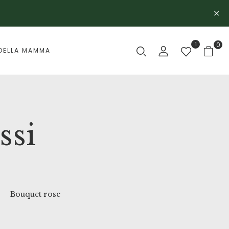
1
0
DELLA MAMMA
ssi
Bouquet rose
Compleanno
Comp