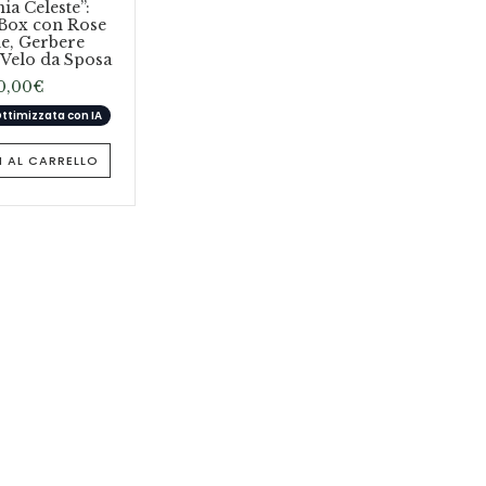
a Celeste”:
 Box con Rose
e, Gerbere
 Velo da Sposa
0,00
€
timizzata con IA
 AL CARRELLO