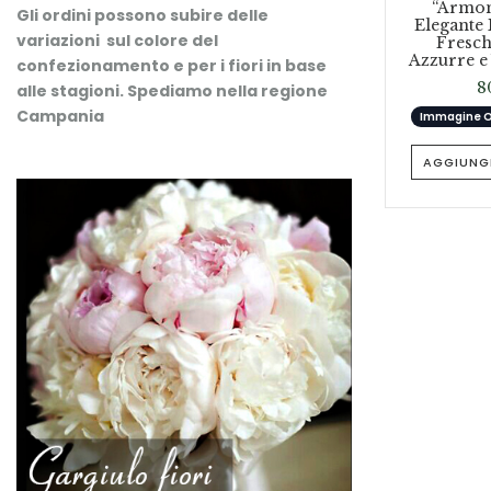
“Armoni
Gli ordini possono subire delle
Elegante
variazioni sul colore del
Fresch
Azzurre e
confezionamento e per i fiori in base
8
alle stagioni.
Spediamo nella regione
Campania
Immagine Ot
AGGIUNGI